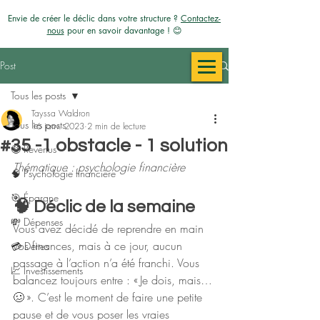
Envie de créer le déclic dans votre structure ?
Contactez-
nous
pour en savoir davantage ! 😊
Post
Tous les posts
Tayssa Waldron
Tous les posts
16 janv. 2023
2 min de lecture
#35 -1 obstacle - 1 solution
🤑 Revenus
Thématique : psychologie financière 
🧠 Psychologie financière
🎯 Épargne
🧠 Déclic de la semaine
💸 Dépenses
Vous avez décidé de reprendre en main 
vos finances, mais à ce jour, aucun 
💳​ Dettes
passage à l’action n’a été franchi. Vous 
📈 Investissements
balancez toujours entre : « Je dois, mais… 
🥴 ». C’est le moment de faire une petite 
pause et de vous poser les vraies 