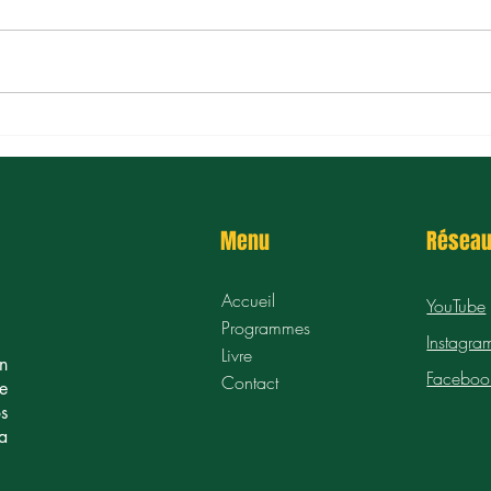
Comment gérer ses
Comm
dépenses sans prise de tête
d’ap
?
fina
Menu
Réseau
Accueil
YouTube
Programmes
Instagra
Livre
en
Faceboo
Contact
e
s
la