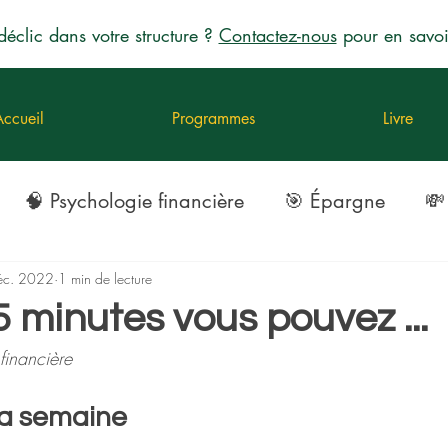
déclic dans votre structure ?
Contactez-nous
pour en savoi
Accueil
Programmes
Livre
🧠 Psychologie financière
🎯 Épargne
💸
ements
éc. 2022
1 min de lecture
5 minutes vous pouvez ...
financière 
la semaine