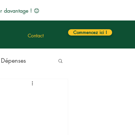
r davantage ! 😊
Commencez ici !
Contact
 Dépenses