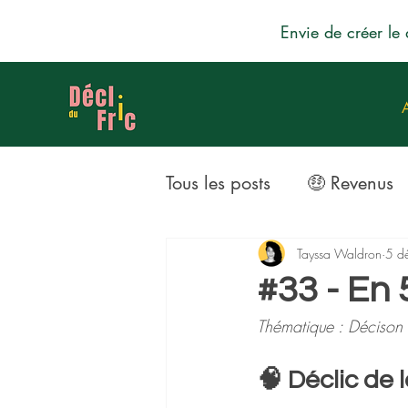
Envie de créer le 
Tous les posts
🤑 Revenus
💳​ Dettes
📈 Investiss
Tayssa Waldron
5 d
#33 - En 
Thématique : Décison 
🧠 Déclic de 