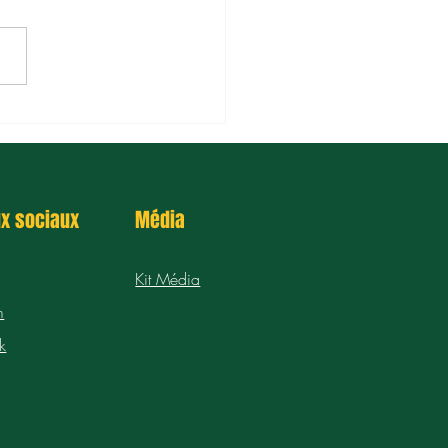
ent créer un système
prentissage sur les
nces ?
x sociaux
Média
Kit Média
m
k