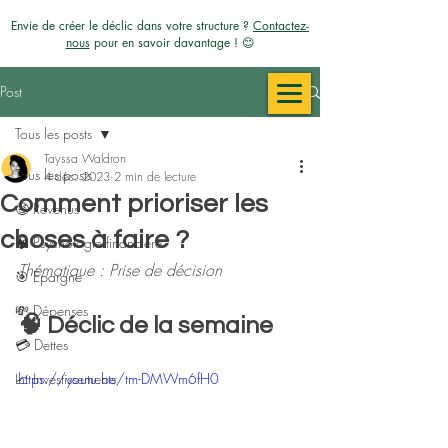
Envie de créer le déclic dans votre structure ?
Contactez-
nous
pour en savoir davantage ! 😊
Post
Tous les posts
Tayssa Waldron
Tous les posts
4 déc. 2023
2 min de lecture
Comment prioriser les
🤑 Revenus
choses à faire ?
🧠 Psychologie financière
Thématique : Prise de décision 
🎯 Épargne
💸 Dépenses
🧠 Déclic de la semaine
💳​ Dettes
📈 Investissements
https://youtu.be/tm-DMWm6fH0