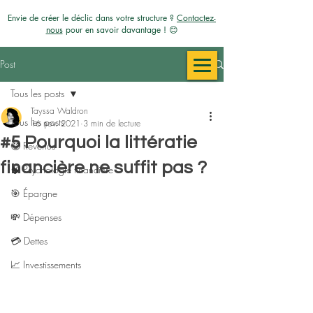
Envie de créer le déclic dans votre structure ?
Contactez-
nous
pour en savoir davantage ! 😊
Post
Tous les posts
Tayssa Waldron
Tous les posts
16 nov. 2021
3 min de lecture
#5 Pourquoi la littératie
🤑 Revenus
financière ne suffit pas ?
🧠 Psychologie financière
🎯 Épargne
💸 Dépenses
💳​ Dettes
📈 Investissements