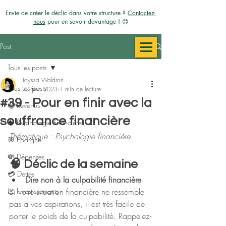
Envie de créer le déclic dans votre structure ?
Contactez-
nous
pour en savoir davantage ! 😊
Post
Tous les posts
Tayssa Waldron
Tous les posts
27 févr. 2023
1 min de lecture
#39 - Pour en finir avec la
🤑 Revenus
souffrance financière
🧠 Psychologie financière
Thématique : Psychologie financière 
🎯 Épargne
💸 Dépenses
🧠 Déclic de la semaine
💳​ Dettes
Dire non à la culpabilité financière
📈 Investissements
Si votre situation financière ne ressemble 
pas à vos aspirations, il est très facile de 
porter le poids de la culpabilité. Rappelez-