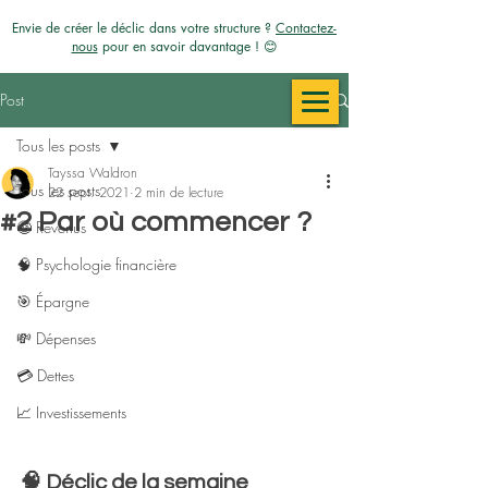
Envie de créer le déclic dans votre structure ?
Contactez-
nous
pour en savoir davantage ! 😊
Post
Tous les posts
Tayssa Waldron
Tous les posts
22 sept. 2021
2 min de lecture
#2 Par où commencer ?
🤑 Revenus
🧠 Psychologie financière
🎯 Épargne
💸 Dépenses
💳​ Dettes
📈 Investissements
🧠 Déclic de la semaine